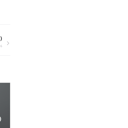
)
16
)