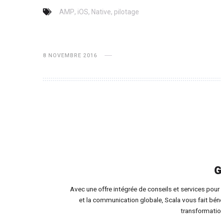
,
,
,
AMP
iOS
Native
pilotage
8 NOVEMBRE 2016
G
Avec une offre intégrée de conseils et services pour l
et la communication globale, Scala vous fait bén
transformatio