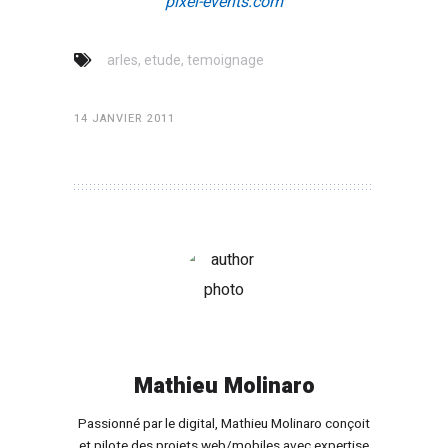
pixel-events.com
,
,
arles
etude
temoignage
14 JANVIER 2011
Mathieu Molinaro
Passionné par le digital, Mathieu Molinaro conçoit
et pilote des projets web/mobiles avec expertise