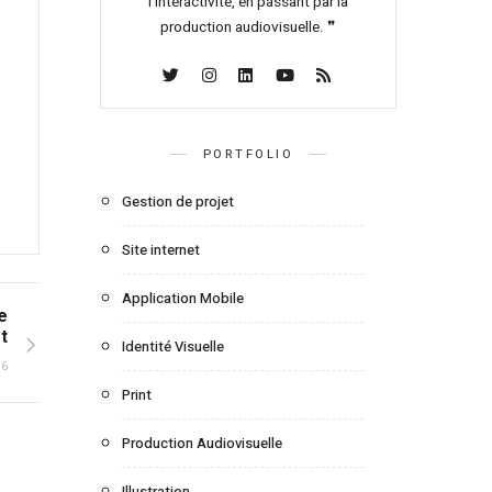
l’interactivité, en passant par la
production audiovisuelle. ❞
PORTFOLIO
Gestion de projet
Site internet
Application Mobile
e
t
Identité Visuelle
16
Print
Production Audiovisuelle
Illustration