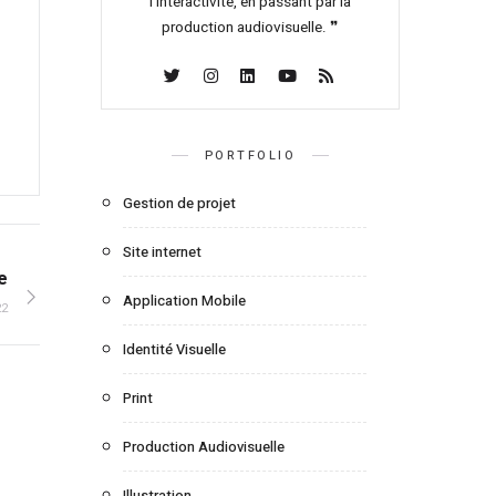
l’interactivité, en passant par la
production audiovisuelle. ❞
PORTFOLIO
Gestion de projet
Site internet
e
Application Mobile
22
Identité Visuelle
Print
Production Audiovisuelle
Illustration