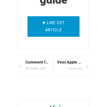
✚ LIRE CET
ARTICLE
Comment faire face à des attentes déraisonnables de certaines parties prenantes dans votre projet ?
Voici Apple Vision Pro : le premier ordinateur spatial d’Apple
28 FÉVRIER 2023
6 JUIN 2023