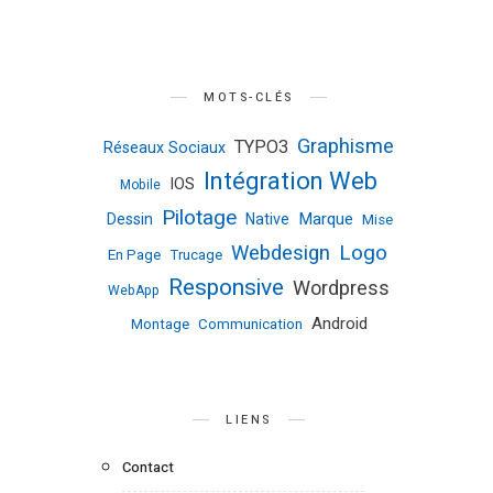
MOTS-CLÉS
Graphisme
TYPO3
Réseaux Sociaux
Intégration Web
IOS
Mobile
Pilotage
Marque
Dessin
Native
Mise
Logo
Webdesign
En Page
Trucage
Responsive
Wordpress
WebApp
Android
Montage
Communication
LIENS
Contact