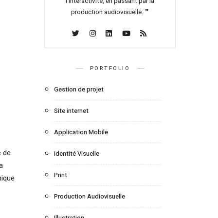
l’interactivité, en passant par la
production audiovisuelle. ❞
PORTFOLIO
Gestion de projet
Site internet
Application Mobile
é de
Identité Visuelle
a
Print
nique
Production Audiovisuelle
Illustration