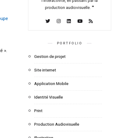
l’interactivité, en passant par la
production audiovisuelle. ❞
oupe
PORTFOLIO
é ».
Gestion de projet
Site internet
Application Mobile
Identité Visuelle
Print
Production Audiovisuelle
Illustration