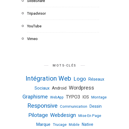
SlideShare
Tripadvisor
YouTube
Vimeo
MOTS-CLÉS
Intégration Web
Logo
Réseaux
Wordpress
Android
Sociaux
Graphisme
TYPO3
IOS
Montage
WebApp
Responsive
Dessin
Communication
Pilotage
Webdesign
Mise En Page
Marque
Native
Trucage
Mobile